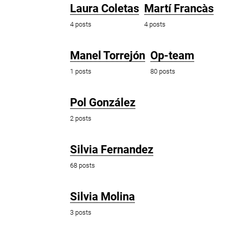
Laura Coletas
Martí Francàs
4 posts
4 posts
Manel Torrejón
Op-team
1 posts
80 posts
Pol González
2 posts
Silvia Fernandez
68 posts
Silvia Molina
3 posts