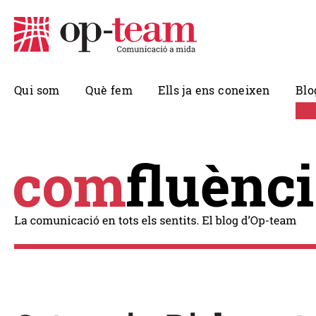
Qui som
Què fem
Ells ja ens coneixen
Blo