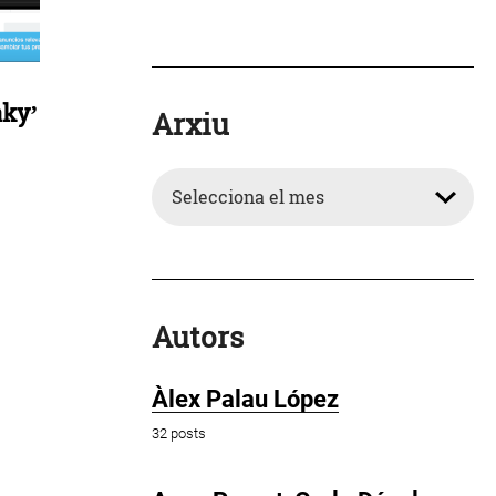
aky’
Arxiu
Arxiu
Autors
Àlex Palau López
32 posts