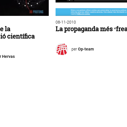
08-11-2010
e la
La propaganda més ‘fre
ó científica
per
Op-team
r Hervas