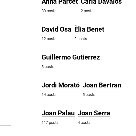
Anna Parcet
Carla Dávalos
33 posts
2 posts
David Osa
Èlia Benet
12 posts
2 posts
Guillermo Gutierrez
3 posts
Jordi Morató
Joan Bertran
14 posts
5 posts
Joan Palau
Joan Serra
117 posts
4 posts