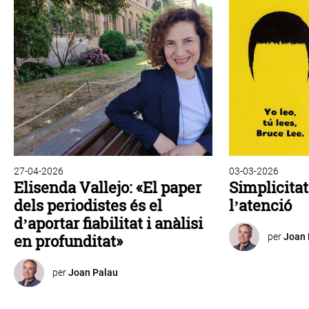
27-04-2026
03-03-2026
Elisenda Vallejo: «El paper
Simplicitat
dels periodistes és el
l’atenció
d’aportar fiabilitat i anàlisi
en profunditat»
per
Joan 
per
Joan Palau