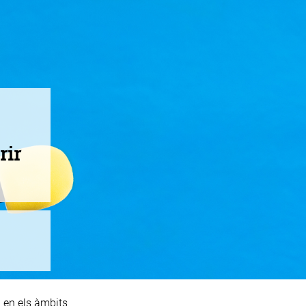
rir
a en els àmbits