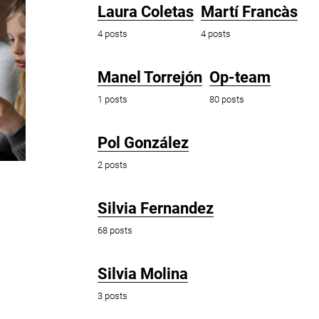
Laura Coletas
Martí Francàs
4 posts
4 posts
Manel Torrejón
Op-team
1 posts
80 posts
Pol González
2 posts
Silvia Fernandez
68 posts
Silvia Molina
3 posts