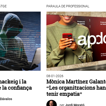
ATGE
PARAULA DE PROFESSIONAL
08-01-2026
hackeig i la
Mònica Martínez Galant
e la confiança
“Les organitzacions han
tenir empatia”
 Dávalos
per
Jordi Morató