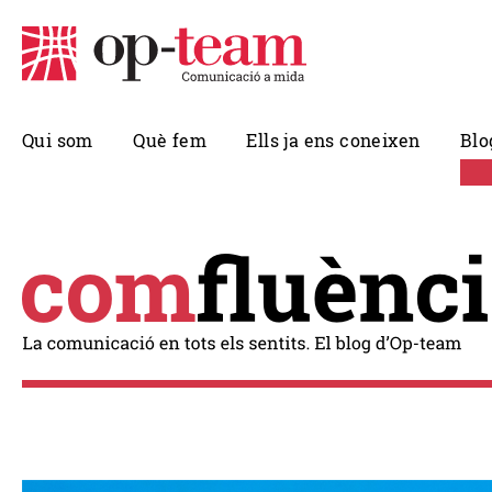
Qui som
Què fem
Ells ja ens coneixen
Blo