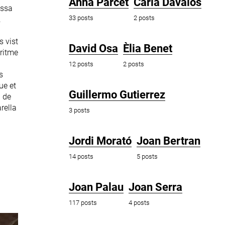
Anna Parcet
Carla Dávalos
essa
33 posts
2 posts
.
s vist
David Osa
Èlia Benet
oritme
12 posts
2 posts
s
ue et
Guillermo Gutierrez
a de
rella
3 posts
Jordi Morató
Joan Bertran
14 posts
5 posts
Joan Palau
Joan Serra
117 posts
4 posts