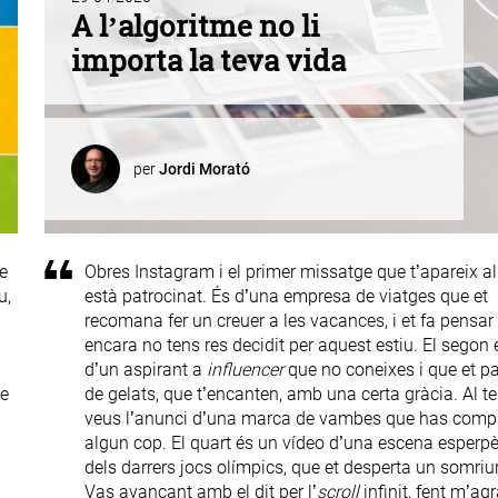
A l’algoritme no li
importa la teva vida
per
Jordi Morató
e
Obres Instagram i el primer missatge que t’apareix a
u,
està patrocinat. És d’una empresa de viatges que et
recomana fer un creuer a les vacances, i et fa pensar
encara no tens res decidit per aquest estiu. El segon 
d’un aspirant a
influencer
que no coneixes i que et pa
de
de gelats, que t’encanten, amb una certa gràcia. Al te
veus l’anunci d’una marca de vambes que has comp
algun cop. El quart és un vídeo d’una escena esperp
dels darrers jocs olímpics, que et desperta un somriu
Vas avançant amb el dit per l’
scroll
infinit, fent m’ag