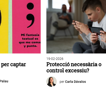
19-02-2026
 per captar
Protecció necessària o
control excessiu?
Palau
per
Carla Dávalos