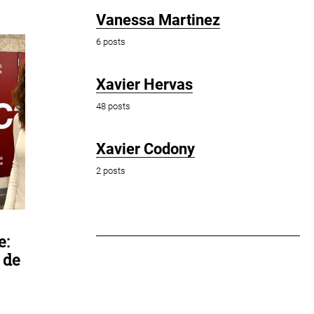
Vanessa Martinez
6 posts
Xavier Hervas
48 posts
Xavier Codony
2 posts
e:
 de