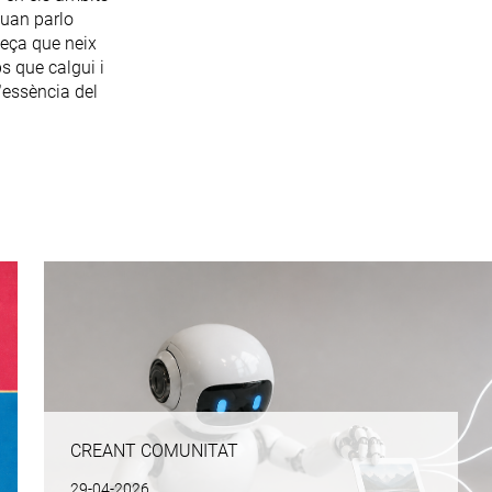
Quan parlo
 peça que neix
s que calgui i
l’essència del
CREANT COMUNITAT
29-04-2026