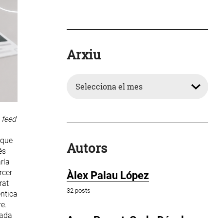
Arxiu
Arxiu
l
feed
 que
Autors
és
rla
rcer
Àlex Palau López
rat
32 posts
èntica
re.
rada