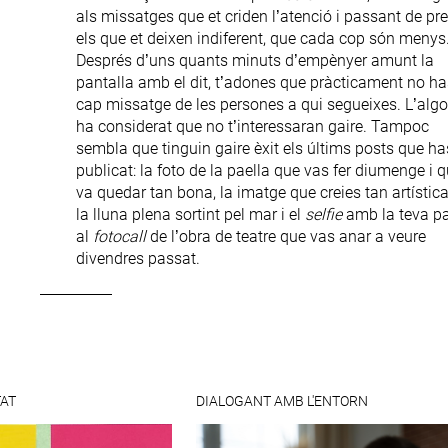
als missatges que et criden l’atenció i passant de pr
els que et deixen indiferent, que cada cop són menys
Després d’uns quants minuts d’empènyer amunt la
pantalla amb el dit, t’adones que pràcticament no ha
cap missatge de les persones a qui segueixes. L’alg
ha considerat que no t’interessaran gaire. Tampoc
sembla que tinguin gaire èxit els últims posts que ha
publicat: la foto de la paella que vas fer diumenge i q
va quedar tan bona, la imatge que creies tan artístic
la lluna plena sortint pel mar i el
selfie
amb la teva pa
al
fotocall
de l’obra de teatre que vas anar a veure
divendres passat.
AT
DIALOGANT AMB L'ENTORN