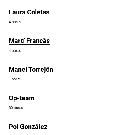
Laura Coletas
4 posts
Martí Francàs
4 posts
Manel Torrejón
1 posts
Op-team
80 posts
Pol González