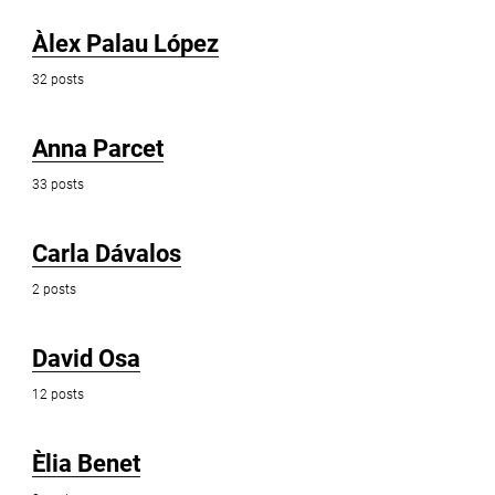
Àlex Palau López
32 posts
Anna Parcet
33 posts
Carla Dávalos
2 posts
David Osa
12 posts
Èlia Benet