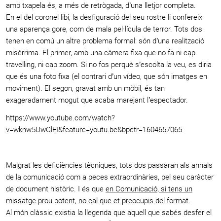
amb txapela és, a més de retrògada, d’una lletjor completa.
En el del coronel libi, la desfiguració del seu rostre li confereix
una aparença gore, com de mala pel·lícula de terror. Tots dos
tenen en comú un altre problema formal: són d’una realització
misèrrima. El primer, amb una càmera fixa que no fa ni cap
travelling, ni cap zoom. Si no fos perquè s’escolta la veu, es diria
que és una foto fixa (el contrari d’un vídeo, que són imatges en
moviment). El segon, gravat amb un mòbil, és tan
exageradament mogut que acaba marejant l’espectador.
https://www.youtube.com/watch?
v=wknw5UwClFI&feature=youtu.be&bpctr=1604657065
Malgrat les deficiències tècniques, tots dos passaran als annals
de la comunicació com a peces extraordinàries, pel seu caràcter
de document històric. I és que
en Comunicació, si tens un
missatge prou potent, no cal que et preocupis del format
.
Al món clàssic existia la llegenda que aquell que sabés desfer el