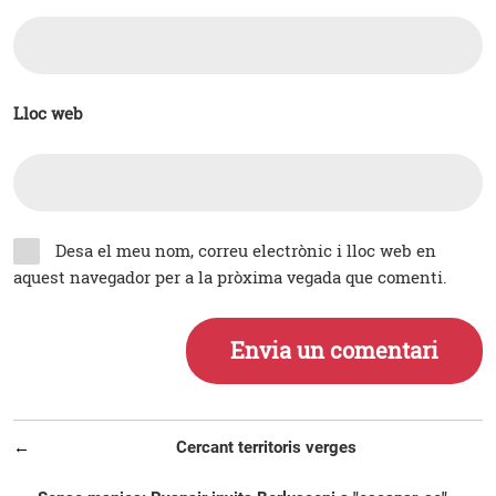
Lloc web
Desa el meu nom, correu electrònic i lloc web en
aquest navegador per a la pròxima vegada que comenti.
Navegació
Entrada
Cercant territoris verges
d'entrades
anterior