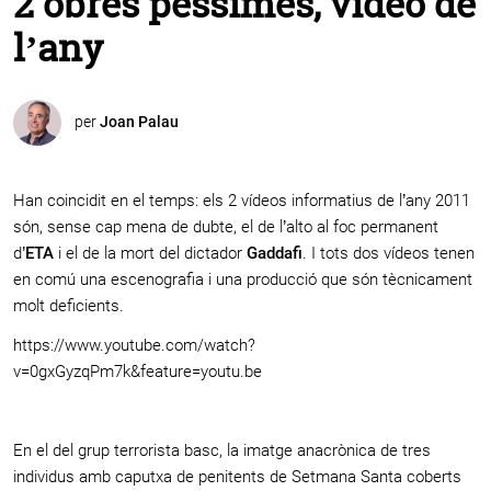
2 obres pèssimes, vídeo de
l’any
per
Joan Palau
Han coincidit en el temps: els 2 vídeos informatius de l’any 2011
són, sense cap mena de dubte, el de l’alto al foc permanent
d’
ETA
i el de la mort del dictador
Gaddafi
. I tots dos vídeos tenen
en comú una escenografia i una producció que són tècnicament
molt deficients.
https://www.youtube.com/watch?
v=0gxGyzqPm7k&feature=youtu.be
En el del grup terrorista basc, la imatge anacrònica de tres
individus amb caputxa de penitents de Setmana Santa coberts