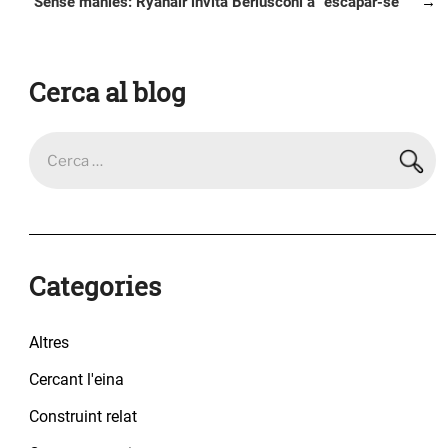
Entrada
Sense manies: Ryanair invita Berlusconi a "escapar-se"
següent
Cerca al blog
Categories
Altres
Cercant l'eina
Construint relat