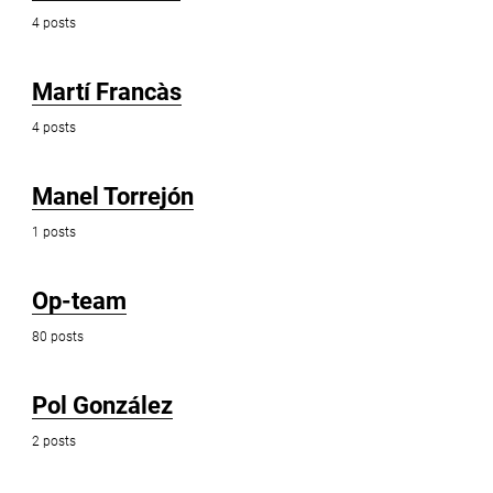
4 posts
Martí Francàs
4 posts
Manel Torrejón
1 posts
Op-team
80 posts
Pol González
2 posts