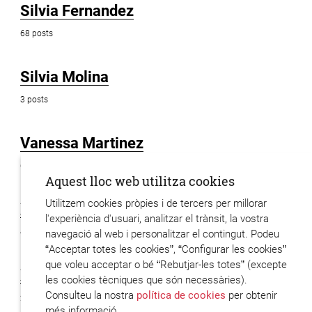
Silvia Fernandez
68 posts
Silvia Molina
3 posts
Vanessa Martinez
6 posts
Aquest lloc web utilitza cookies
Utilitzem cookies pròpies i de tercers per millorar
Xavier Hervas
l'experiència d'usuari, analitzar el trànsit, la vostra
48 posts
navegació al web i personalitzar el contingut. Podeu
“Acceptar totes les cookies”, “Configurar les cookies”
que voleu acceptar o bé “Rebutjar-les totes” (excepte
Xavier Codony
les cookies tècniques que són necessàries).
Consulteu la nostra
política de cookies
per obtenir
2 posts
més informació.