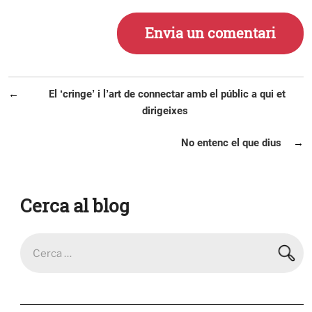
Navegació
Entrada
El ‘cringe’ i l’art de connectar amb el públic a qui et
d'entrades
anterior
dirigeixes
Entrada
No entenc el que dius
següent
Cerca al blog