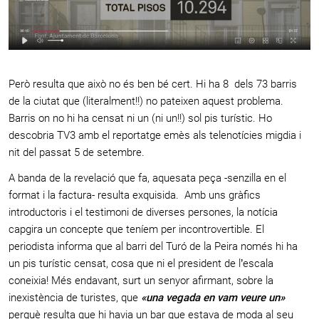
Però resulta que això no és ben bé cert. Hi ha 8 dels 73 barris
de la ciutat que (literalment!!) no pateixen aquest problema.
Barris on no hi ha censat ni un (ni un!!) sol pis turístic. Ho
descobria TV3 amb el reportatge emès als telenotícies migdia i
nit del passat 5 de setembre.
A banda de la revelació que fa, aquesata peça -senzilla en el
format i la factura- resulta exquisida. Amb uns gràfics
introductoris i el testimoni de diverses persones, la notícia
capgira un concepte que teníem per incontrovertible. El
periodista informa que al barri del Turó de la Peira només hi ha
un pis turístic censat, cosa que ni el president de l’escala
coneixia! Més endavant, surt un senyor afirmant, sobre la
inexistència de turistes, que
«una vegada en vam veure un»
perquè resulta que hi havia un bar que estava de moda al seu