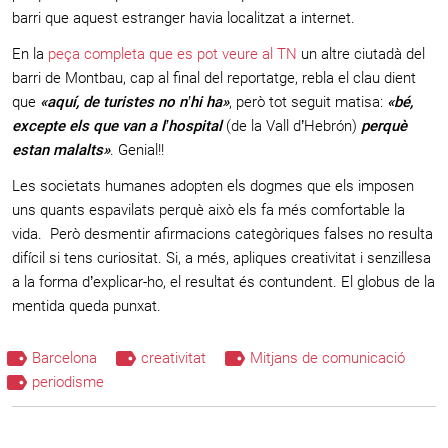
barri que aquest estranger havia localitzat a internet.
En la
peça completa que es pot veure al TN
un altre ciutadà del
barri de Montbau, cap al final del reportatge, rebla el clau dient
que
«aquí, de turistes no n’hi ha»
, però tot seguit matisa:
«bé,
excepte els que van a l’hospital
(de la Vall d’Hebrón)
perquè
estan malalts»
. Genial!!
Les societats humanes adopten els dogmes que els imposen
uns quants espavilats perquè això els fa més comfortable la
vida. Però desmentir afirmacions categòriques falses no resulta
difícil si tens curiositat. Si, a més, apliques creativitat i senzillesa
a la forma d’explicar-ho, el resultat és contundent. El globus de la
mentida queda punxat.
Barcelona
creativitat
Mitjans de comunicació
periodisme