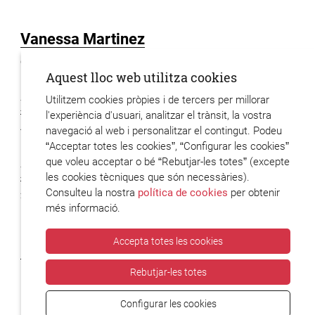
Vanessa Martinez
6 posts
Aquest lloc web utilitza cookies
Utilitzem cookies pròpies i de tercers per millorar
Xavier Hervas
l'experiència d'usuari, analitzar el trànsit, la vostra
48 posts
navegació al web i personalitzar el contingut. Podeu
“Acceptar totes les cookies”, “Configurar les cookies”
que voleu acceptar o bé “Rebutjar-les totes” (excepte
Xavier Codony
les cookies tècniques que són necessàries).
Consulteu la nostra
política de cookies
per obtenir
2 posts
més informació.
Accepta totes les cookies
Rebutjar-les totes
Configurar les cookies