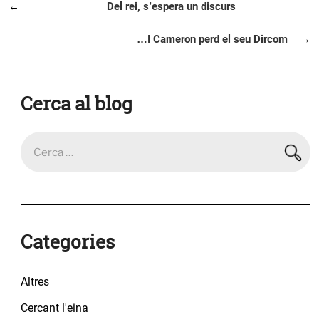
Navegació
Entrada
Del rei, s’espera un discurs
d'entrades
anterior
Entrada
…I Cameron perd el seu Dircom
següent
Cerca al blog
Categories
Altres
Cercant l'eina