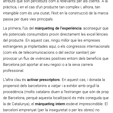
atributs que són percebuts com a rellevants per als clients. A la
pràctica, i en el cas d’un producte tan complex i, alhora, tan
intangible com és una ciutat, l’èxit en la construcció de la marca
passa per dues vies principals.
La primera, l’ús del
màrqueting de l’experiència
: aconseguir que
els potencials consumidors provin directament les excel·lències
del producte. En aquest cas, ningú millor que les empreses
estrangeres ja implantades aquí, o els congressos internacionals
(com els de telecomunicacions o del sector sanitari) per
provocar un flux de vivències positives entorn dels beneficis que
Barcelona pot aportar al seu negoci o a la seva carrera
professional.
L’altra clau és
activar prescriptors
. En aquest cas, i donada la
propensió dels barcelonins a viatjar i a exhibir amb orgull la
procedència (molts catalans diuen a l’estranger que són de prop
de Barcelona, perquè aquesta localització és més coneguda que
la de Catalunya), el
màrqueting intern
esdevé imprescindible. El
barceloní emprenyat (per la inseguretat o per les obres) no