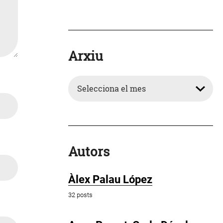
Arxiu
Arxiu
Autors
Àlex Palau López
32 posts