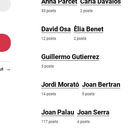
Anna Parcet
Carla Dávalos
33 posts
2 posts
David Osa
Èlia Benet
12 posts
2 posts
Guillermo Gutierrez
3 posts
ut
Jordi Morató
Joan Bertran
14 posts
5 posts
Joan Palau
Joan Serra
117 posts
4 posts