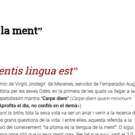
 la ment”
ntis lingua est”
amic de Virgili, protegit de Mecenes, servidor de l’emperador Aug
tòria per les seves Odes, en la primera de les quals va llegar a la
repetidíssim mantra “
Carpe diem
” (
Carpe diem quam minimum
Aprofita el dia, no confiïs en el demà
«).
nt la lettre
, tota la seva vida va ser un anar i venir a la recerca 
s grans qüestions de la vida. I entre elles, aquesta referida a la
sió del coneixement: “la ploma és la llengua de la ment”. O sigui,
enguatge allò que la teva ment crea. Per bé que avui, amb el 2.0,