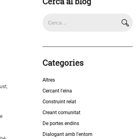
Cerca al blog
Categories
Altres
ust,
Cercant l'eina
Construint relat
Creant comunitat
de
De portes endins
Dialogant amb l'entorn
 bé