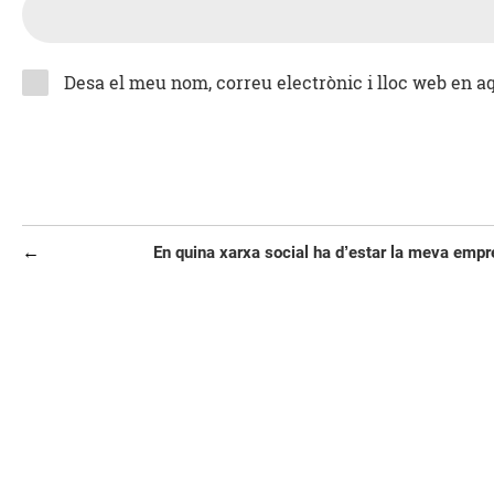
Desa el meu nom, correu electrònic i lloc web en 
Navegació
Entrada
En quina xarxa social ha d’estar la meva emp
d'entrades
anterior