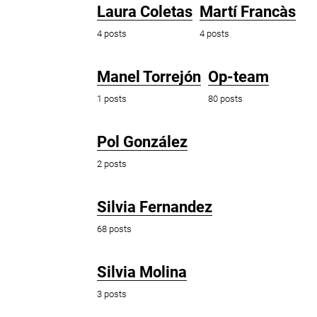
Laura Coletas
Martí Francàs
4 posts
4 posts
Manel Torrejón
Op-team
1 posts
80 posts
Pol González
2 posts
Silvia Fernandez
68 posts
Silvia Molina
3 posts