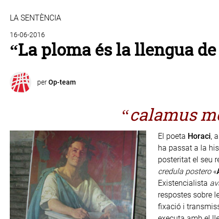
LA SENTÈNCIA
16-06-2016
“La ploma és la llengua de
per
Op-team
“calamus me
El poeta
Horaci
, 
ha passat a la his
posteritat el seu 
credula postero
«
Existencialista
ava
respostes sobre le
fixació i transmis
executa amb el ll