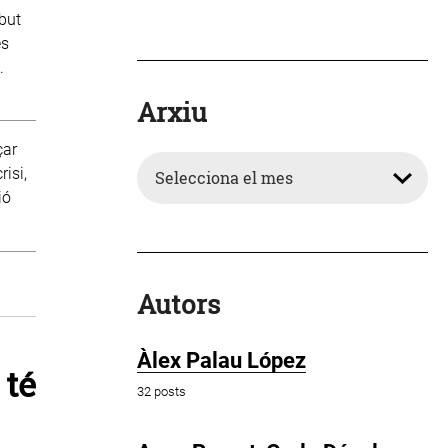
but
es
.
Arxiu
çar
Arxiu
isi,
ió
Autors
Àlex Palau López
 té
32 posts