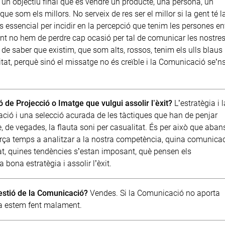
 un objectiu final que és vendre un producte, una persona, un
e som els millors. No serveix de res ser el millor si la gent té l
s essencial per incidir en la percepció que tenim les persones e
ant no hem de perdre cap ocasió per tal de comunicar les nostre
 de saber que existim, que som alts, rossos, tenim els ulls blaus 
tat, perquè sinó el missatge no és creïble i la Comunicació se’n
ó de Projecció o Imatge que vulgui assolir l’èxit?
L’estratègia i l
ció i una selecció acurada de les tàctiques que han de penjar
ue, de vegades, la flauta soni per casualitat. És per això que aban
força temps a analitzar a la nostra competència, quina comunica
cat, quines tendències s’estan imposant, què pensen els
ona estratègia i assolir l’èxit.
estió de la
Comunicació
?
Vendes. Si la Comunicació no aporta
osa estem fent malament.