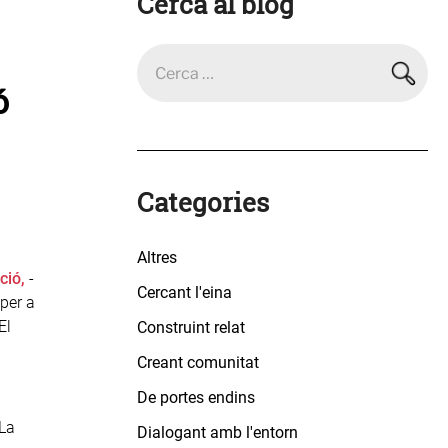
Cerca al blog
ó
Categories
Altres
ció,
-
Cercant l'eina
per a
El
Construint relat
Creant comunitat
De portes endins
La
Dialogant amb l'entorn