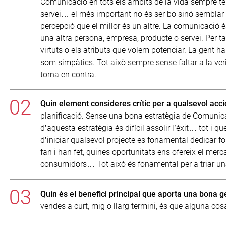
Comunicació en tots els àmbits de la vida sempre té
servei… el més important no és ser bo sinó semblar qu
percepció que el millor és un altre. La comunicació é
una altra persona, empresa, producte o servei. Per t
virtuts o els atributs que volem potenciar. La gent ha
som simpàtics. Tot això sempre sense faltar a la veri
torna en contra.
Quin element consideres crític per a qualsevol acci
planificació. Sense una bona estratègia de Comunica
d’aquesta estratègia és difícil assolir l’èxit… tot i q
d’iniciar qualsevol projecte es fonamental dedicar 
fan i han fet, quines oportunitats ens ofereix el mer
consumidors… Tot això és fonamental per a triar una b
Quin és el benefici principal que aporta una bona g
vendes a curt, mig o llarg termini, és que alguna c