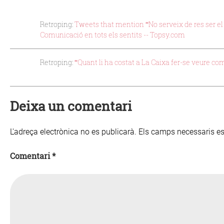
Retroping:
Tweets that mention “No serveix de res ser el mi
Comunicació en tots els sentits -- Topsy.com
Retroping:
“Quant li ha costat a La Caixa fer-se veure co
Deixa un comentari
L'adreça electrònica no es publicarà.
Els camps necessaris 
Comentari
*