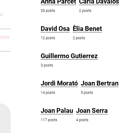
Anna Parcet
Carla Dávalos
33 posts
2 posts
 |
David Osa
Èlia Benet
ntits
12 posts
2 posts
Guillermo Gutierrez
3 posts
Jordi Morató
Joan Bertran
14 posts
5 posts
Joan Palau
Joan Serra
117 posts
4 posts