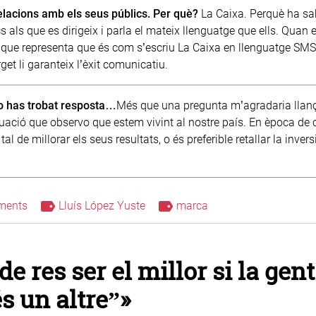
elacions amb els seus públics. Per què?
La Caixa. Perquè ha sa
s als que es dirigeix i parla el mateix llenguatge que ells. Quan 
xa, que representa que és com s’escriu La Caixa en llenguatge SMS
et li garanteix l’èxit comunicatiu.
o has trobat resposta…
Més que una pregunta m’agradaria llan
tuació que observo que estem vivint al nostre país. En època de cr
 de millorar els seus resultats, o és preferible retallar la invers
ments
Lluís López Yuste
marca
e res ser el millor si la gent
és un altre”»