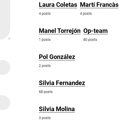
Laura Coletas
Martí Francàs
4 posts
4 posts
Manel Torrejón
Op-team
1 posts
80 posts
Pol González
2 posts
Silvia Fernandez
68 posts
Silvia Molina
3 posts