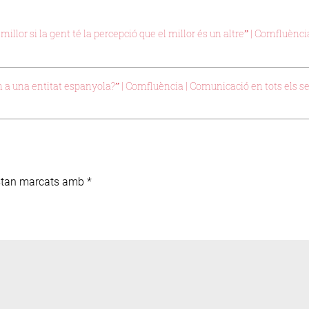
llor si la gent té la percepció que el millor és un altre” | Comfluència
m a una entitat espanyola?” | Comfluència | Comunicació en tots els se
estan marcats amb
*