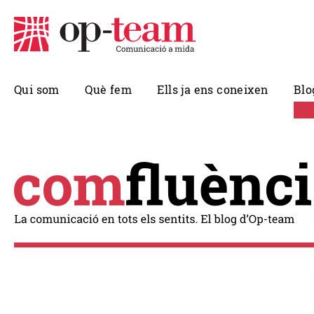
Qui som
Què fem
Ells ja ens coneixen
Blo