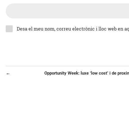
Desa el meu nom, correu electrònic i lloc web en 
Navegació
Entrada
Opportunity Week: luxe ‘low cost’ i de proxi
d'entrades
anterior