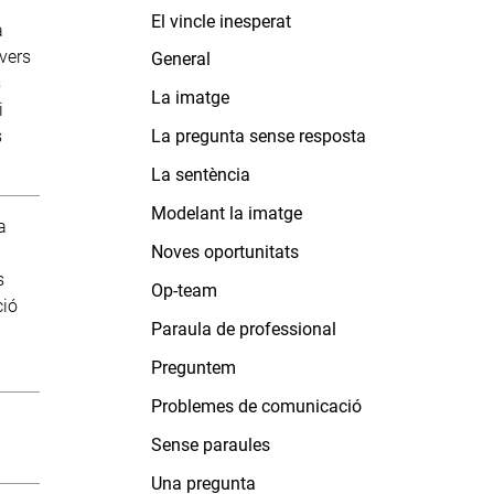
El vincle inesperat
a
nvers
General
s
La imatge
i
s
La pregunta sense resposta
La sentència
Modelant la imatge
a
Noves oportunitats
s
Op-team
ció
Paraula de professional
Preguntem
Problemes de comunicació
Sense paraules
Una pregunta