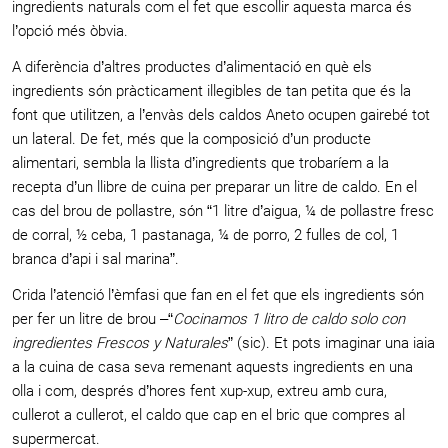
ingredients naturals com el fet que escollir aquesta marca és
l’opció més òbvia.
A diferència d’altres productes d’alimentació en què els
ingredients són pràcticament illegibles de tan petita que és la
font que utilitzen, a l’envàs dels caldos Aneto ocupen gairebé tot
un lateral. De fet, més que la composició d’un producte
alimentari, sembla la llista d’ingredients que trobaríem a la
recepta d’un llibre de cuina per preparar un litre de caldo. En el
cas del brou de pollastre, són “1 litre d’aigua, ¼ de pollastre fresc
de corral, ½ ceba, 1 pastanaga, ¼ de porro, 2 fulles de col, 1
branca d’api i sal marina”.
Crida l’atenció l’èmfasi que fan en el fet que els ingredients són
per fer un litre de brou –“
Cocinamos 1 litro de caldo solo con
ingredientes Frescos y Naturales
” (sic). Et pots imaginar una iaia
a la cuina de casa seva remenant aquests ingredients en una
olla i com, després d’hores fent xup-xup, extreu amb cura,
cullerot a cullerot, el caldo que cap en el bric que compres al
supermercat.