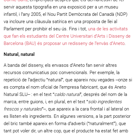
servir aquesta tipografia en una exposició per a un museu
infantil, i l’any 2005, el Nou Partit Demòcrata del Canadà (NDP)
va incloure una clàusula satírica en una proposta de llei al
Parlament per prohibir el seu ús. Fins i tot,
una de les activitats
que fan els estudiants del Centre Universitari d’Arts i Disseny de
Barcelona (BAU) és proposar un redisseny de l’envàs d’Aneto
.
Natural, natural
A banda del disseny, els envasos d’Aneto fan servir altres
recursos comunicatius poc convencionals. Per exemple, la
repetició de l’adjectiu “natural”, que apareix nou vegades –onze si
es compta el nom oficial de l’empresa fabricant, que és Aneto
Natural SLU– : en el text “
caldo natural
”, després del nom de la
marca, entre guions, i, en plural, en el text “
solo ingredientes
frescos y naturales
”–, que apareix a la cara frontal i al lateral on
es llisten els ingredients. En algunes versions, a la part posterior
del bric també apareix en forma d’adverbi (“naturalment”), que
tant pot voler dir, un altre cop, que el producte ha estat fet amb