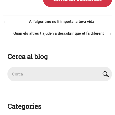
Navegació
Entrada
A l’algoritme no li importa la teva vida
d'entrades
anterior
Entrada
Quan els altres t’ajuden a descobrir què et fa diferent
següent
Cerca al blog
Categories