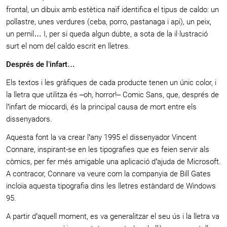
frontal, un dibuix amb estètica naïf identifica el tipus de caldo: un
pollastre, unes verdures (ceba, porro, pastanaga i api), un peix,
un pernil… I, per si queda algun dubte, a sota de la il·lustració
surt el nom del caldo escrit en lletres.
Després de l’infart…
Els textos i les gràfiques de cada producte tenen un únic color, i
la lletra que utilitza és –oh, horror!– Comic Sans, que, després de
l’infart de miocardi, és la principal causa de mort entre els
dissenyadors.
Aquesta font la va crear l’any 1995 el dissenyador Vincent
Connare, inspirant-se en les tipografies que es feien servir als
còmics, per fer més amigable una aplicació d’ajuda de Microsoft.
A contracor, Connare va veure com la companyia de Bill Gates
incloïa aquesta tipografia dins les lletres estàndard de Windows
95.
A partir d’aquell moment, es va generalitzar el seu ús i la lletra va