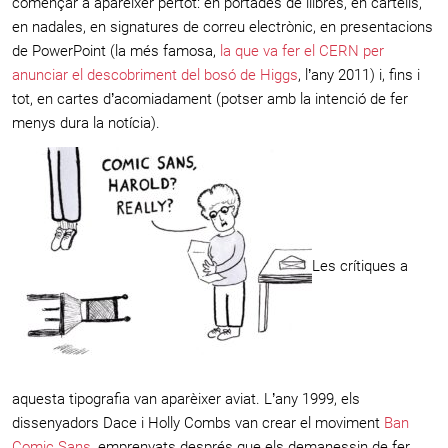
començar a aparèixer pertot: en portades de llibres, en cartells,
en nadales, en signatures de correu electrònic, en presentacions
de PowerPoint (la més famosa,
la que va fer el CERN per
anunciar el descobriment del bosó de Higgs
, l’any 2011) i, fins i
tot, en cartes d’acomiadament (potser amb la intenció de fer
menys dura la notícia).
Les crítiques a
aquesta tipografia van aparèixer aviat. L’any 1999, els
dissenyadors Dace i Holly Combs van crear el moviment
Ban
Comic Sans
, emprenyats després que els demanessin de fer