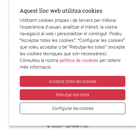
6 posts
Aquest lloc web utilitza cookies
Utilitzem cookies pròpies i de tercers per millorar
Xavier Hervas
l'experiència d'usuari, analitzar el trànsit, la vostra
48 posts
navegació al web i personalitzar el contingut. Podeu
“Acceptar totes les cookies”, “Configurar les cookies”
que voleu acceptar o bé “Rebutjar-les totes” (excepte
Xavier Codony
les cookies tècniques que són necessàries).
Consulteu la nostra
política de cookies
per obtenir
2 posts
més informació.
Accepta totes les cookies
Rebutjar-les totes
Configurar les cookies
© 2020 - Op-team SL.