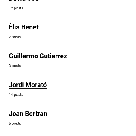
12 posts
Èlia Benet
2 posts
Guillermo Gutierrez
3 posts
Jordi Morató
14 posts
Joan Bertran
5 posts