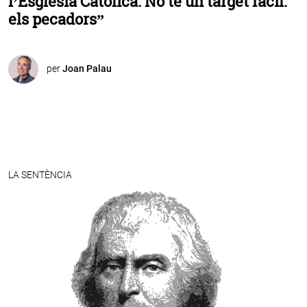
l’Església Catòlica. No té un target fàcil:
els pecadors”
per
Joan Palau
LA SENTÈNCIA