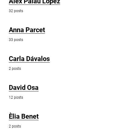
Àlex Palau López
32 posts
Anna Parcet
33 posts
Carla Dávalos
2 posts
David Osa
12 posts
Èlia Benet
2 posts