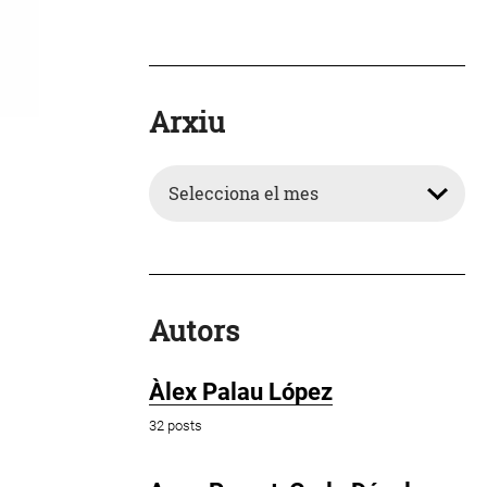
Arxiu
Arxiu
Autors
Àlex Palau López
32 posts