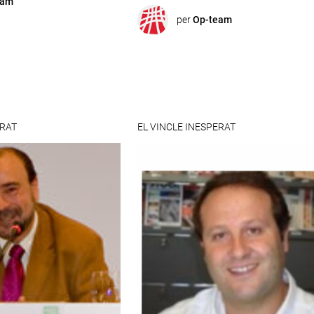
eam
per
Op-team
ERAT
EL VINCLE INESPERAT