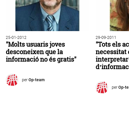
25-01-2012
29-09-2011
"Molts usuaris joves
"Tots els a
desconeixen que la
necessitat 
informació no és gratis"
interpretar
d’informac
per
Op-team
per
Op-t