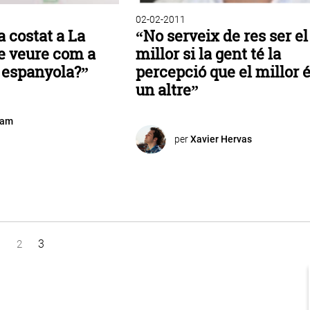
02-02-2011
a costat a La
“No serveix de res ser el
se veure com a
millor si la gent té la
t espanyola?”
percepció que el millor 
un altre”
eam
per
Xavier Hervas
1
3
2