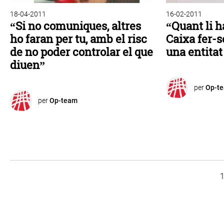
18-04-2011
16-02-2011
“Si no comuniques, altres
“Quant li h
ho faran per tu, amb el risc
Caixa fer-
de no poder controlar el que
una entita
diuen”
per
Op-t
per
Op-team