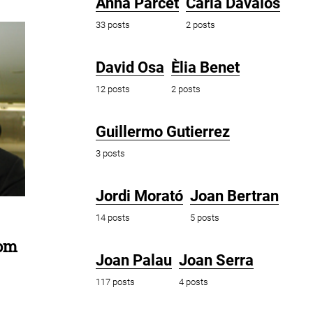
Anna Parcet
Carla Dávalos
33 posts
2 posts
David Osa
Èlia Benet
12 posts
2 posts
Guillermo Gutierrez
3 posts
Jordi Morató
Joan Bertran
14 posts
5 posts
com
Joan Palau
Joan Serra
117 posts
4 posts