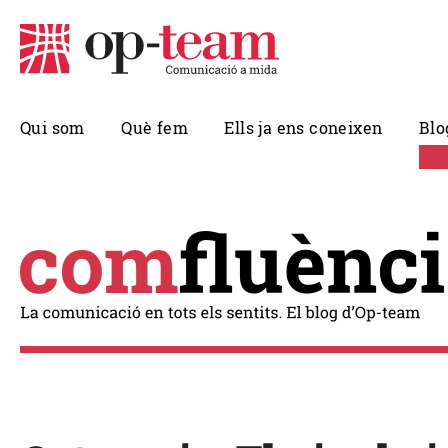
Qui som
Què fem
Ells ja ens coneixen
Blo