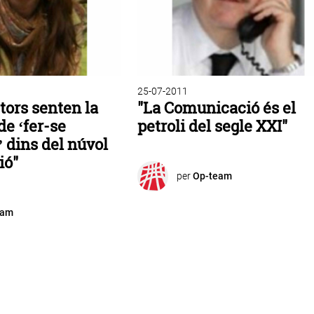
25-07-2011
ctors senten la
"La Comunicació és el
de ‘fer-se
petroli del segle XXI"
’ dins del núvol
ió"
per
Op-team
eam