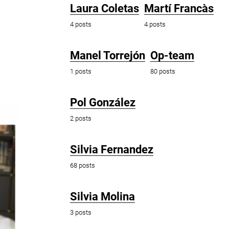
Laura Coletas
Martí Francàs
4 posts
4 posts
Manel Torrejón
Op-team
1 posts
80 posts
Pol González
2 posts
Silvia Fernandez
68 posts
Silvia Molina
3 posts