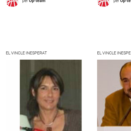
per
Op-team
per
Op-t
EL VINCLE INESPERAT
EL VINCLE INESP