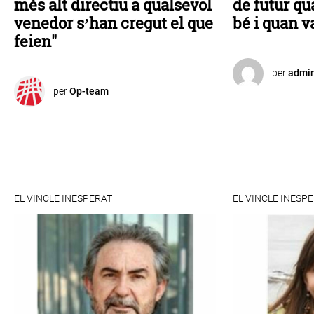
més alt directiu a qualsevol
de futur qu
venedor s’han cregut el que
bé i quan 
feien"
per
admi
per
Op-team
EL VINCLE INESPERAT
EL VINCLE INESP