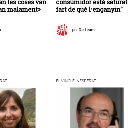
an les coses van
consumidor està saturat 
van malament»
fart de què l’enganyin"
n
per
Op-team
ERAT
EL VINCLE INESPERAT