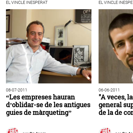
EL VINCLE INESPERAT
EL VINCLE INESP
08-07-2011
06-06-2011
“Les empreses hauran
"A veces, l
d’oblidar-se de les antigues
general su
guies de màrqueting”
de la de c