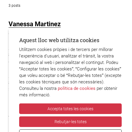
3 posts
Vanessa Martinez
6 posts
Aquest lloc web utilitza cookies
Utilitzem cookies pròpies i de tercers per millorar
Xavier Hervas
l'experiència d'usuari, analitzar el trànsit, la vostra
48 posts
navegació al web i personalitzar el contingut. Podeu
“Acceptar totes les cookies”, “Configurar les cookies”
que voleu acceptar o bé “Rebutjar-les totes” (excepte
Xavier Codony
les cookies tècniques que són necessàries).
Consulteu la nostra
política de cookies
per obtenir
2 posts
més informació.
Accepta totes les cookies
Rebutjar-les totes