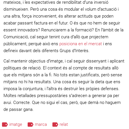
mateixos, i les expectatives de rendibilitat d’una inversió
disminueixen. Però una cosa és modular el volum d’actuació i
una altra, força inconvenient, és alterar actituds que poden
acabar passant factura en el futur. O és que no hem de seguir
essent innovadors? Renunciarem a la formació? En l’àmbit de la
Comunicació, cal seguir tenint cura d’allò que projectem
públicament, perquè això ens
posiciona en el mercat
i ens
defineix davant dels diferents Grups d’Interès.
Cal mantenir objectius d’imatge, i cal seguir dissenyant i aplicant
polítiques de relació. El context és al compte de resultats allò
que els mitjans són a la fi. No tots estan justificats, però sense
mitjans no hi ha resultats. Una cosa és seguir la dieta que ens
imposa la conjuntura, i l’altra és destruir les pròpies defenses.
Moltes retallades pressupostàries s’adrecen a generar pa per
avui. Correcte. Que no sigui el cas, però, que demà no haguem
de passar gana.
imatge
marca
relat