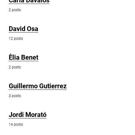
Carla Dávalos
2 posts
David Osa
12 posts
Èlia Benet
2 posts
Guillermo Gutierrez
3 posts
Jordi Morató
14 posts