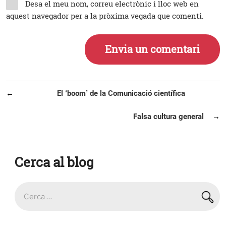
Desa el meu nom, correu electrònic i lloc web en
aquest navegador per a la pròxima vegada que comenti.
Navegació
Entrada
El ‘boom’ de la Comunicació científica
d'entrades
anterior
Entrada
Falsa cultura general
següent
Cerca al blog