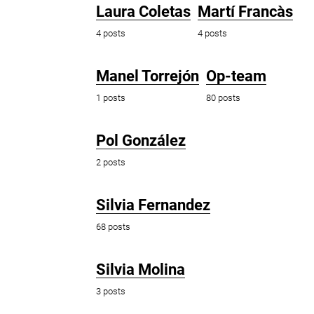
Laura Coletas
Martí Francàs
4 posts
4 posts
Manel Torrejón
Op-team
1 posts
80 posts
Pol González
2 posts
Silvia Fernandez
68 posts
Silvia Molina
3 posts