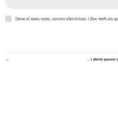
Desa el meu nom, correu electrònic i lloc web en 
Navegació
Entrada
…i demà passar 
d'entrades
anterior