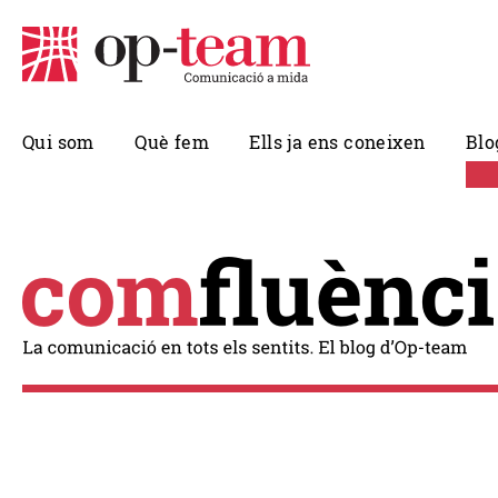
Qui som
Què fem
Ells ja ens coneixen
Blo