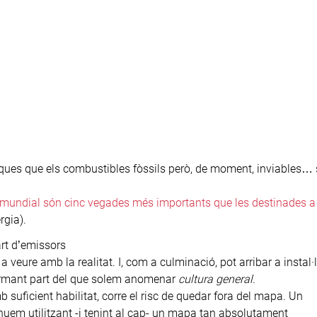
ues que els combustibles fòssils però, de moment, inviables… 
ell mundial són cinc vegades més importants que les destinades a
rgia).
art d’emissors
 veure amb la realitat. I, com a culminació, pot arribar a instal·
ormant part del que solem anomenar
cultura general.
suficient habilitat, corre el risc de quedar fora del mapa. Un
nuem utilitzant -i tenint al cap- un mapa tan absolutament