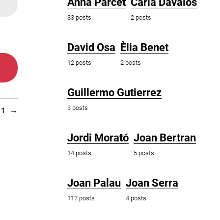
Anna Parcet
Carla Dávalos
33 posts
2 posts
David Osa
Èlia Benet
12 posts
2 posts
Guillermo Gutierrez
3 posts
11
Jordi Morató
Joan Bertran
14 posts
5 posts
Joan Palau
Joan Serra
117 posts
4 posts