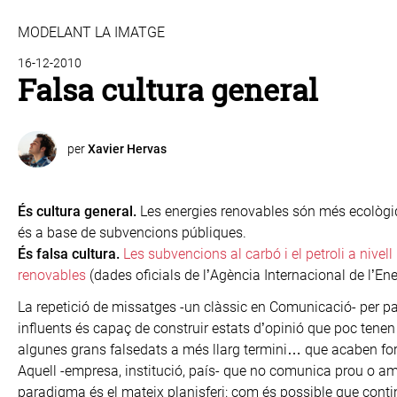
MODELANT LA IMATGE
16-12-2010
Falsa cultura general
per
Xavier Hervas
És cultura general.
Les energies renovables són més ecològiq
és a base de subvencions públiques.
És falsa cultura.
Les subvencions al carbó i el petroli a niv
renovables
(dades oficials de l’Agència Internacional de l’Ene
La repetició de missatges -un clàssic en Comunicació- per p
influents és capaç de construir estats d’opinió que poc tenen a
algunes grans falsedats a més llarg termini… que acaben f
Aquell -empresa, institució, país- que no comunica prou o amb 
paradigma és el mateix planisferi: com és possible que conti