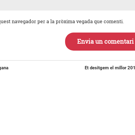
aquest navegador per a la pròxima vegada que comenti.
Entrada
gana
Et desitgem el millor 20
següent