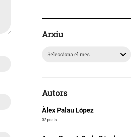
Arxiu
Arxiu
Autors
Àlex Palau López
32 posts