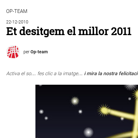
OP-TEAM
22-12-2010
Et desitgem el millor 2011
per
Op-team
Activa el so… fes clic a la imatge…
i
mira la nostra felicitaci