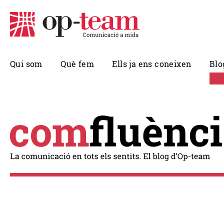
Qui som
Què fem
Ells ja ens coneixen
Blo