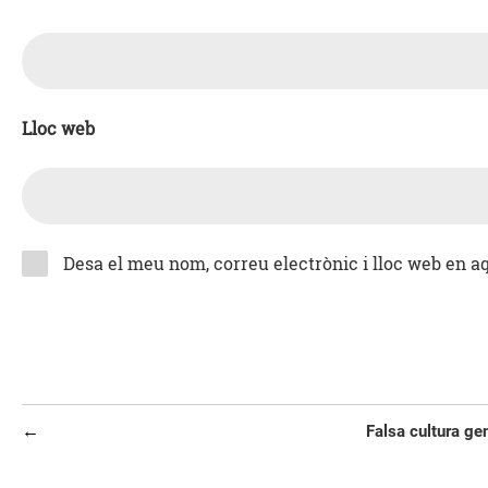
Lloc web
Desa el meu nom, correu electrònic i lloc web en 
Navegació
Entrada
Falsa cultura ge
d'entrades
anterior