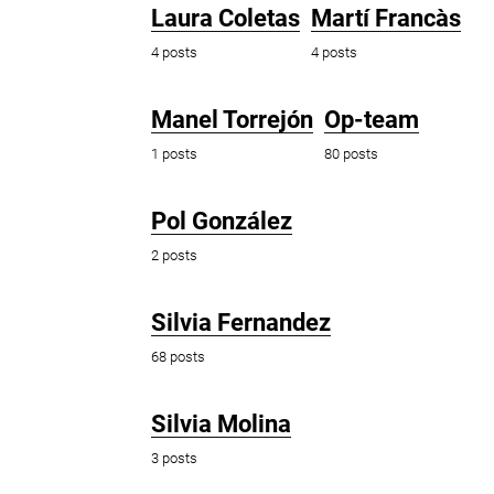
Laura Coletas
Martí Francàs
4 posts
4 posts
Manel Torrejón
Op-team
1 posts
80 posts
Pol González
2 posts
Silvia Fernandez
68 posts
Silvia Molina
3 posts