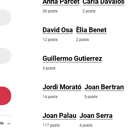
Anna Parcet
Carla Dávalos
33 posts
2 posts
David Osa
Èlia Benet
12 posts
2 posts
Guillermo Gutierrez
3 posts
Jordi Morató
Joan Bertran
14 posts
5 posts
Joan Palau
Joan Serra
eu
117 posts
4 posts