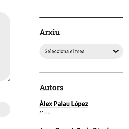
Arxiu
Arxiu
Autors
Àlex Palau López
32 posts